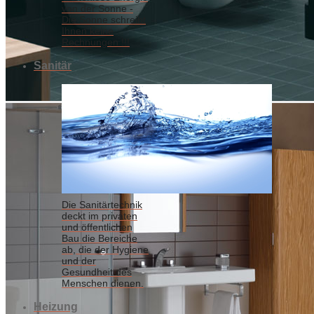
von der Sonne -
Die Sonne schreibt
Ihnen keine
Rechnungen !!!
Sanitär
Die Sanitärtechnik
deckt im privaten
und öffentlichen
Bau die Bereiche
ab, die der Hygiene
und der
Gesundheit des
Menschen dienen.
Heizung