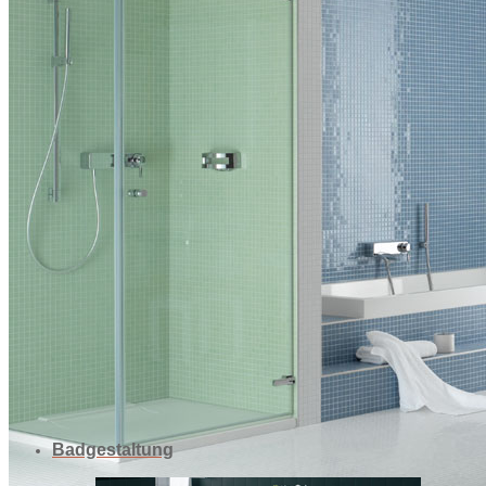
Als Ihr kompetenter Partner zum Thema Heizung und Sanitär ste
Tätigkeiten vor.
Als kleines, inhabergeführtes Unternehmen können wir flexibel 
Gute Beratung, Qualität und Pünktlichkeit in der Ausführung ist u
mit dem wir schon seit vielen Jahren Erfolge und zufriedene K
Das Unternehmen
wir sind ein Heizungs- und Sanitärunternehmen, das 1973 von 
Unsere Fachbereiche liegen in der Ausführung von:
Heizungsanlagen, Sanierung und Umbau von Altanlagen, Brenn
Wandheizungen, Öl- und Gaswartungen, Kundendienst im Heizu
Badezimmersanierung mit Fliesenarbeiten und Regenwassernu
Bei allem was unseren Heizungs- und Sanitärbereich betrifft, ar
und Markenartikeln die eine langlebige Haltbarkeit garantieren.
Die Firma Christel GmbH ist Mitglied der Innung Mittelfranken u
Handwerksrolle der Handwerkskammer Nürnberg.
Badgestaltung