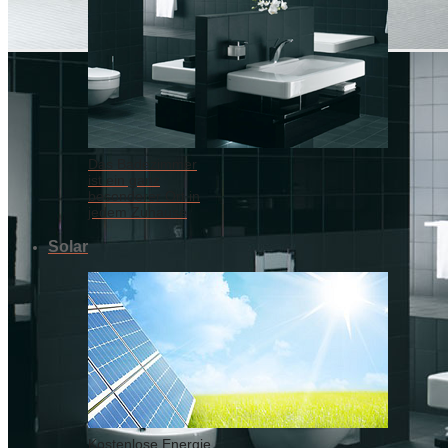
Das Badezimmer
ist ein ganz
besonderer Ort in
jedem Zuhause
Solar
Kostenlose Energie