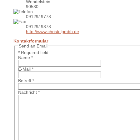
Wendelstein
90530
09129/ 9778
09129/ 9378
http://www.christelgmbh.de
Kontaktformular
Send an Email
*
Required field
Name
*
E-Mail
*
Betreff
*
Nachricht
*